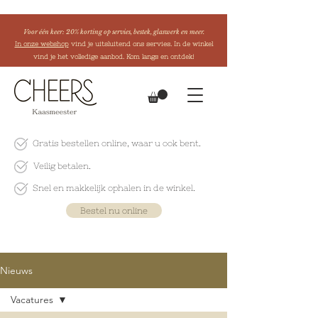
Voor één keer: 20% korting op servies, bestek, glaswerk en meer.
In onze webshop
vind je uitsluitend ons servies. In de winkel
vind je het volledige aanbod. Kom langs en ontdek!
Gratis bestellen online
, waar u ook bent.
Veilig betalen.
Snel en makkelijk
ophalen in de winkel.
Bestel nu online
Nieuws
Vacatures