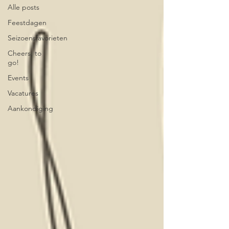
Alle posts
Feestdagen
Seizoensfavorieten
Cheers, to
go!
Events
Vacatures
Aankondiging