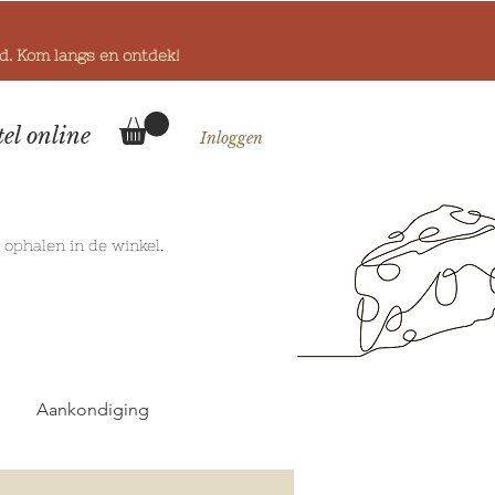
od. Kom langs en ontdek!
tel online
Inloggen
k
ophalen in de winkel.
Aankondiging