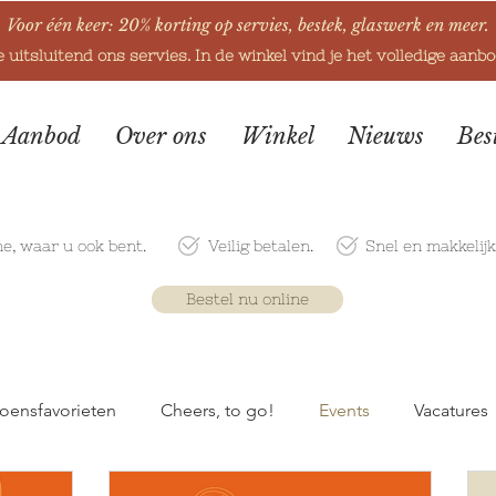
Voor één keer: 20% korting op servies, bestek, glaswerk en meer.
e uitsluitend ons servies. In de winkel vind je het volledige aanb
Aanbod
Over ons
Winkel
Nieuws
Bes
ne
, waar u ook bent.
Veilig betalen.
Snel en makkelij
Bestel nu online
oensfavorieten
Cheers, to go!
Events
Vacatures