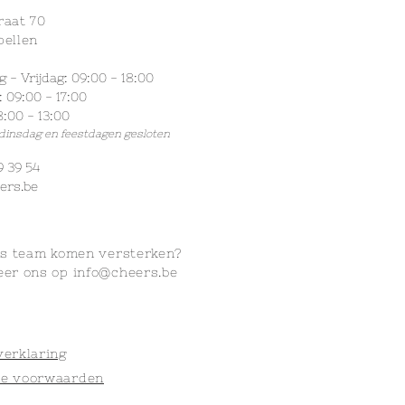
raat 70
pellen
- Vrijdag: 09:00 - 18:00
 09:00 - 17:00
:00 - 13:00
 dinsdag
en feestdagen gesloten
9 39 54
ers.be
ns
team komen versterken?
eer ons op
info@cheers.be
verklaring
e voorwaarden