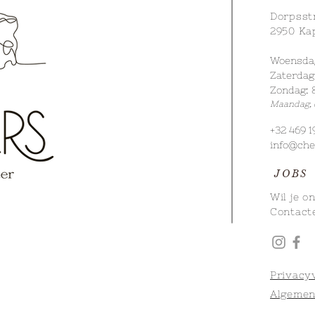
Dorpsst
2950 Ka
Woensdag 
Zaterdag:
Zondag: 8
Maandag
,
+32 469 1
info@che
JOBS
Wil je o
Contact
Privacy
Algemen