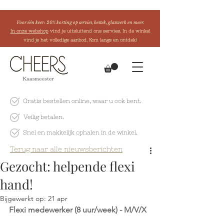
Voor één keer: 20% korting op servies, bestek, glaswerk en meer.
In onze webshop
vind je uitsluitend ons servies. In de winkel
vind je het volledige aanbod. Kom langs en ontdek!
Gratis bestellen online
, waar u ook bent.
Veilig betalen.
Snel en makkelijk
ophalen in de winkel.
Terug naar alle nieuwsberichten
Gezocht: helpende flexi
hand!
Bijgewerkt op:
21 apr
Flexi medewerker (8 uur/week) - M/V/X