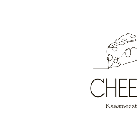
ONZE SMAAKSAFARI...keert
terug!