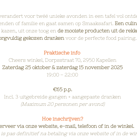
erandert voor twéé unieke avonden in een tafel vol ontd
enden of familie en gaat samen op Smaaksafari. 
Een culin
le kazen, uit onze toog en 
de mooiste producten uit de rek
orgvuldig gekozen dranken
 voor de perfecte food pairing.
Praktische info
Cheers winkel, Dorpsstraat 70, 2950 Kapellen
Zaterdag 25 oktober & zaterdag 15 november 2025
19:00 – 22:00
€65 p.p.
Incl. 3 uitgebreide gangen + aangepaste dranken
(Maximum 20 personen per avond)
Hoe inschrijven?
rveer via onze website, e-mail, telefoon of in de winkel.
 is pas definitief na betaling via onze website of in de win