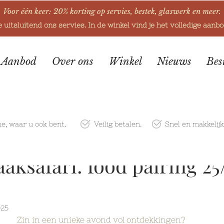
Voor één keer: 20% korting op servies, bestek, glaswerk en meer.
e uitsluitend ons servies. In de winkel vind je het volledige aanb
Aanbod
Over ons
Winkel
Nieuws
Bes
ne
, waar u ook bent.
Veilig betalen.
Snel en makkelij
ksafari: food pairing 25
025
Zin in een unieke avond vol ontdekkingen? 