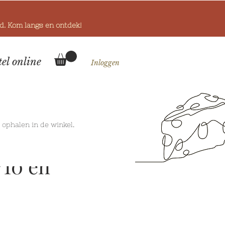
od. Kom langs en ontdek!
tel online
Inloggen
k
ophalen in de winkel.
/10 en