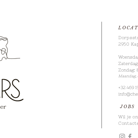
LOCAT
Dorpsst
2950 Ka
Woensdag 
Dorpsdag Kapellen - Zondag
Zaterdag:
25 mei
Zondag: 8
Maandag
,
+32 469 1
info@che
JOBS
Wil je o
Contact