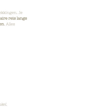
ekkingen. Je 
aire reis langs 
ken
. Alles 
kel.