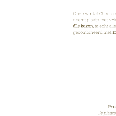
Onze winkel Cheers v
neemt plaats met vri
álle kazen
, ja écht al
gecombineerd met 
z
Rese
Je plaats