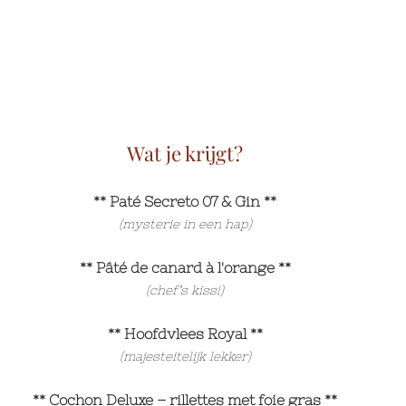
Wat je krijgt?
** Paté Secreto 07 & Gin **
(mysterie in een hap)
** Pâté de canard à l'orange **
(chef’s kiss!)
** Hoofdvlees Royal **
(majesteitelijk lekker)
** Cochon Deluxe – rillettes met foie gras **