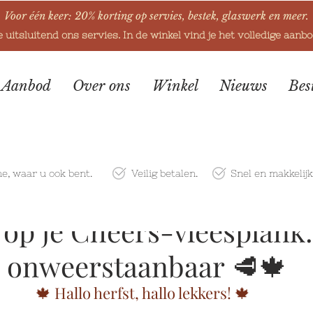
Voor één keer: 20% korting op servies, bestek, glaswerk en meer.
e uitsluitend ons servies. In de winkel vind je het volledige aanb
Aanbod
Over ons
Winkel
Nieuws
Bes
ne
, waar u ook bent.
Veilig betalen.
Snel en makkelij
 op je Cheers-vleesplank:
 onweerstaanbaar 🥩🍁
🍁 Hallo herfst, hallo lekkers! 🍁