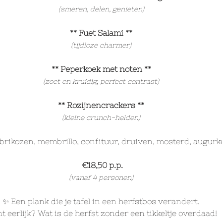
(smeren, delen, genieten)
** Fuet Salami **
(tijdloze charmer)
** Peperkoek met noten **
(zoet en kruidig, perfect contrast)
** Rozijnencrackers **
(kleine crunch-helden)
rikozen, membrillo, confituur, druiven, mosterd, augurke
 €18,50 p.p.
(vanaf 4 personen)
✨ Een plank die je tafel in een herfstbos verandert.
t eerlijk? Wat is de herfst zonder een tikkeltje overdaad!