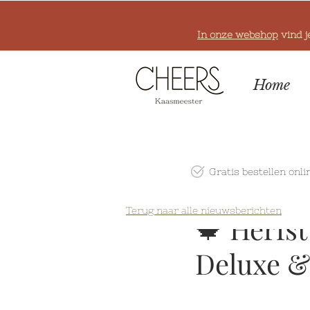
In onze webshop
vind j
Home
Gratis bestellen onli
Terug naar alle nieuwsberichten
🍁 Herfst
Deluxe &