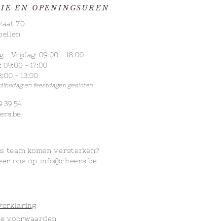
IE EN OPENINGSUREN
raat 70
pellen
- Vrijdag: 09:00 - 18:00
omer eindigt pas echt in
 09:00 - 17:00
ord: onze zomersmaken
:00 - 13:00
bijna de deur uit!
 dinsdag
en feestdagen gesloten
9 39 54
ers.be
ns
team komen versterken?
eer ons op
info@cheers.be
verklaring
e voorwaarden