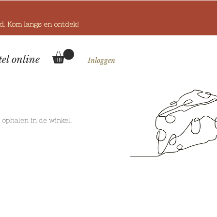
od. Kom langs en ontdek!
tel online
Inloggen
k
ophalen in de winkel.