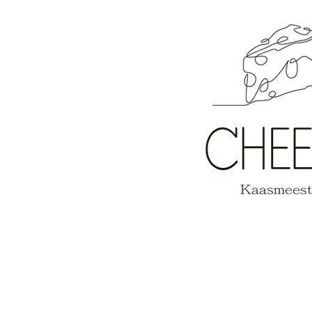
CUPIDO HEEFT
GESCHOTEN...recht op onze
kaasschotels!