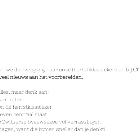
 we de overgang naar onze (herfst)klassiekers en bij 
Ch
veel nieuws aan het voorbereiden.
lles, maar denk aan:
e varianten
r, dé herfstklassieker
even centraal staat
e Zwitserse tweeweekse vol verrassingen
dagen, want die komen sneller dan je denkt!