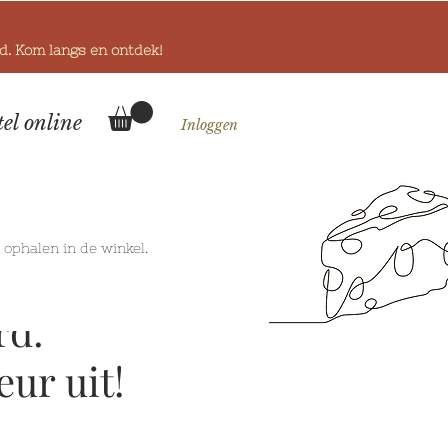
od. Kom langs en ontdek!
tel online
Inloggen
k
ophalen in de winkel.
rd:
ur uit!