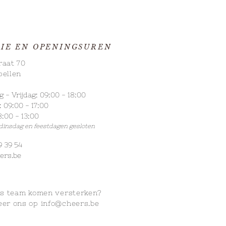
IE EN OPENINGSUREN
raat 70
pellen
- Vrijdag: 09:00 - 18:00
erfst op je Cheers-
 09:00 - 17:00
splank: Deluxe &
:00 - 13:00
erstaanbaar 🥩🍁
 dinsdag
en feestdagen gesloten
9 39 54
ers.be
ns
team komen versterken?
eer ons op
info@cheers.be