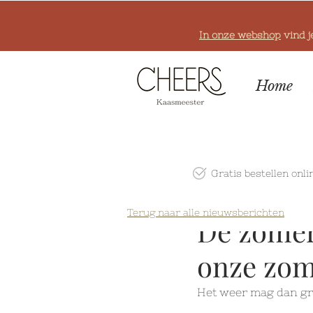
In onze webshop
vind j
Home
Gratis bestellen onli
Terug naar alle nieuwsberichten
De zomer 
onze zom
Het weer mag dan grij