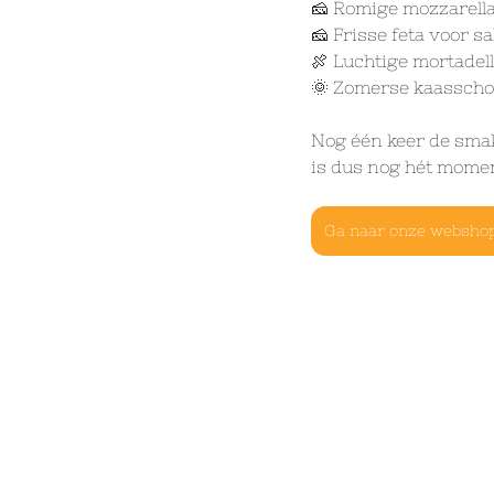
🧀 Romige mozzarella
🧀 Frisse feta voor s
🍖 Luchtige mortadell
🌞 Zomerse kaasschote
Nog één keer de sma
is dus nog hét momen
Ga naar onze websho