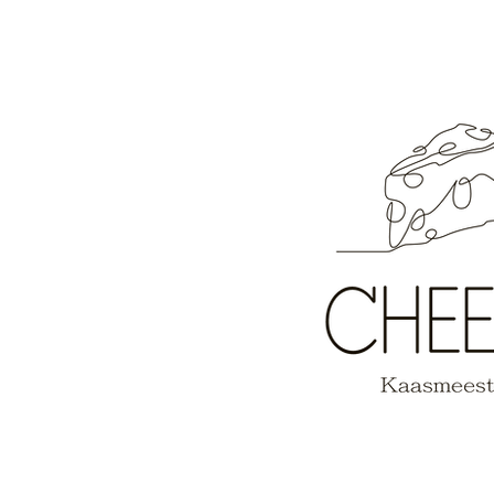
CUPIDO HEEFT
GESCHOTEN...recht op onze
kaasschotels!