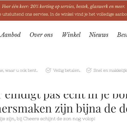
Voor één keer: 20% korting op servies, bestek, glaswerk en meer.
e uitsluitend ons servies. In de winkel vind je het volledige aanb
Aanbod
Over ons
Winkel
Nieuws
Bes
ne
, waar u ook bent.
Veilig betalen.
Snel en makkelij
eindigt pas echt in je bo
ersmaken zijn bijna de de
s zijn, bij Cheers schijnt de zon nog volop!