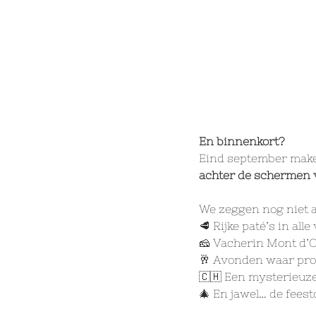
En binnenkort?
Eind september maken
achter de schermen 
We zeggen nog niet a
🥩 Rijke paté’s in all
🧀 Vacherin Mont d’O
🥂 Avonden waar pro
🇨🇭 Een mysterieuz
🎄 En jawel… de feest