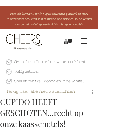
Voor één keer: 20% korting op servies, bestek, glaswerk en meer.
In onze webshop
vind je uitsluitend ons servies. In de winkel
vind je het volledige aanbod. Kom langs en ontdek!
Gratis bestellen online
, waar u ook bent.
Veilig betalen.
Snel en makkelijk
ophalen in de winkel.
Terug naar alle nieuwsberichten
CUPIDO HEEFT
GESCHOTEN...recht op
onze kaasschotels!