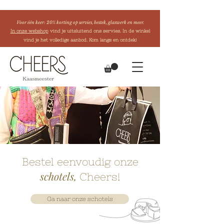
Voor één keer: 20% korting op servies, bestek, glaswerk en meer.
In onze webshop
vind je uitsluitend ons servies. In de winkel
vind je het volledige aanbod. Kom langs en ontdek!
Bestel eenvoudig onze
schotels,
Cheers!
Ga naar onze schotels