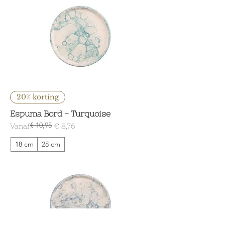
20% korting
Espuma Bord - Turquoise
€ 10,95
Normale prijs
Verkoopprijs
Vanaf
€ 8,76
18 cm
28 cm