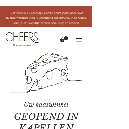
Voor één keer: 20% korting op servies, bestek, glaswerk en meer.
In onze webshop
vind je uitsluitend ons servies. In de winkel
vind je het volledige aanbod. Kom langs en ontdek!
Uw kaaswinkel
GEOPEND IN
KAPELLEN