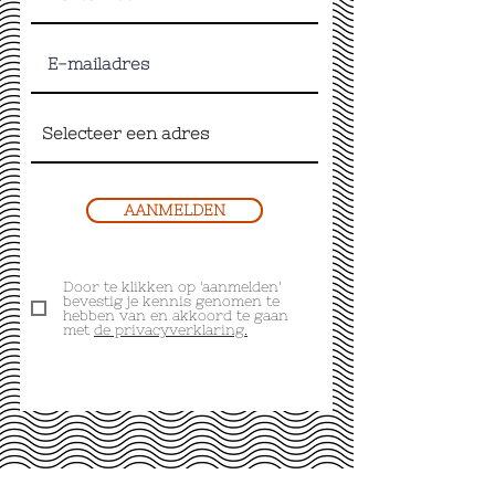
AANMELDEN
Door te klikken op 'aanmelden'
bevestig je kennis genomen te
hebben van en akkoord te gaan
met
de privacyverklaring.