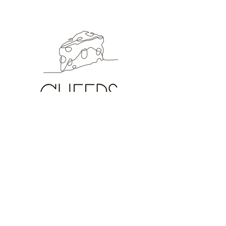
LOCATIE EN OPENINGSUREN
Dorpsstraat 70
2950 Kapellen
Woensdag - Vrijdag: 09:00 - 18:00
Zaterdag: 09:00 - 17:00
Zondag: 8:00 - 13:00
Maandag
, dinsdag
en feestdagen gesloten