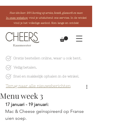
Voor één keer: 20% korting op servies, bestek, glaswerk en meer.
In onze webshop
vind je uitsluitend ons servies. In de winkel
vind je het volledige aanbod. Kom langs en ontdek!
Gratis bestellen online
, waar u ook bent.
Veilig betalen.
Snel en makkelijk
ophalen in de winkel.
Terug naar alle nieuwsberichten
Menu week 3
17 januari - 19 januari:
Mac & Cheese geïnspireerd op Franse 
uien soep.