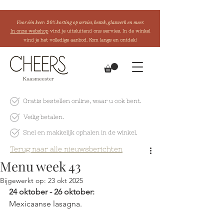
Voor één keer: 20% korting op servies, bestek, glaswerk en meer.
In onze webshop
vind je uitsluitend ons servies. In de winkel
vind je het volledige aanbod. Kom langs en ontdek!
Gratis bestellen online
, waar u ook bent.
Veilig betalen.
Snel en makkelijk
ophalen in de winkel.
Terug naar alle nieuwsberichten
Menu week 43
Bijgewerkt op:
23 okt 2025
24 oktober - 26 oktober:
Mexicaanse lasagna.