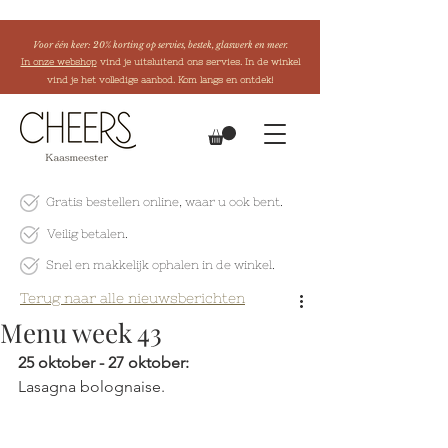
Voor één keer: 20% korting op servies, bestek, glaswerk en meer.
In onze webshop
vind je uitsluitend ons servies. In de winkel
vind je het volledige aanbod. Kom langs en ontdek!
Gratis bestellen online
, waar u ook bent.
Veilig betalen.
Snel en makkelijk
ophalen in de winkel.
Terug naar alle nieuwsberichten
Menu week 43
25 oktober - 27 oktober:
Lasagna bolognaise.