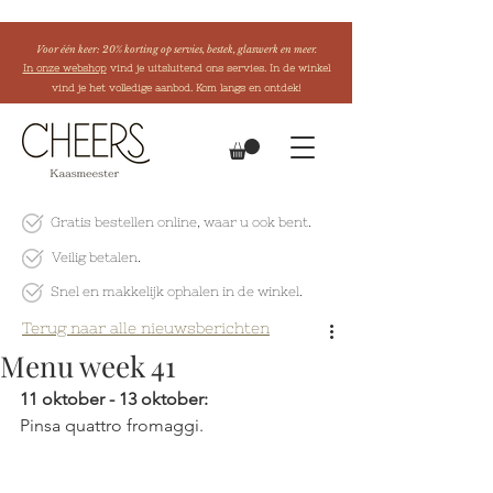
Voor één keer: 20% korting op servies, bestek, glaswerk en meer.
In onze webshop
vind je uitsluitend ons servies. In de winkel
vind je het volledige aanbod. Kom langs en ontdek!
Gratis bestellen online
, waar u ook bent.
Veilig betalen.
Snel en makkelijk
ophalen in de winkel.
Terug naar alle nieuwsberichten
Menu week 41
11 oktober - 13 oktober:
Pinsa quattro fromaggi.