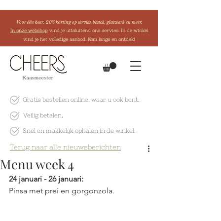
Voor één keer: 20% korting op servies, bestek, glaswerk en meer.
In onze webshop
vind je uitsluitend ons servies. In de winkel
vind je het volledige aanbod. Kom langs en ontdek!
Gratis bestellen online
, waar u ook bent.
Veilig betalen.
Snel en makkelijk
ophalen in de winkel.
Terug naar alle nieuwsberichten
Menu week 4
24 januari - 26 januari:
Pinsa met prei en gorgonzola.