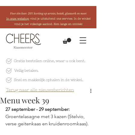
Voor één keer: 20% korting op servies, bestek, glaswerk en meer.
In onze webshop
vind je uitsluitend ons servies. In de winkel
vind je het volledige aanbod. Kom langs en ontdek!
Gratis bestellen online
, waar u ook bent.
Veilig betalen.
Snel en makkelijk
ophalen in de winkel.
Terug naar alle nieuwsberichten
Menu week 39
27 september - 29 september:
Groentelasagne met 3 kazen (Stelvio, 
verse geitenkaas en kruidenroomkaas).