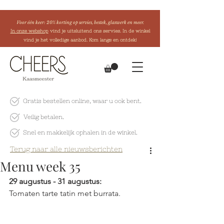
Voor één keer: 20% korting op servies, bestek, glaswerk en meer.
In onze webshop
vind je uitsluitend ons servies. In de winkel
vind je het volledige aanbod. Kom langs en ontdek!
Gratis bestellen online
, waar u ook bent.
Veilig betalen.
Snel en makkelijk
ophalen in de winkel.
Terug naar alle nieuwsberichten
Menu week 35
29 augustus - 31 augustus:
Tomaten tarte tatin met burrata.