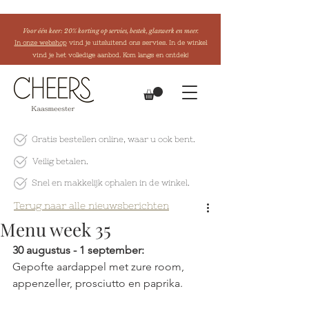
Voor één keer: 20% korting op servies, bestek, glaswerk en meer.
In onze webshop
vind je uitsluitend ons servies. In de winkel
vind je het volledige aanbod. Kom langs en ontdek!
Gratis bestellen online
, waar u ook bent.
Veilig betalen.
Snel en makkelijk
ophalen in de winkel.
Terug naar alle nieuwsberichten
Menu week 35
30 augustus - 1 september:
Gepofte aardappel met zure room, 
appenzeller, prosciutto en paprika.