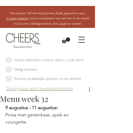
Voor één keer: 20% korting op servies, bestek, glaswerk en meer.
In onze webshop
vind je uitsluitend ons servies. In de winkel
vind je het volledige aanbod. Kom langs en ontdek!
Gratis bestellen online
, waar u ook bent.
Veilig betalen.
Snel en makkelijk
ophalen in de winkel.
Terug naar alle nieuwsberichten
Menu week 32
9 augustus - 11 augustus:
Pinsa met geitenkaas, spek en 
courgette.