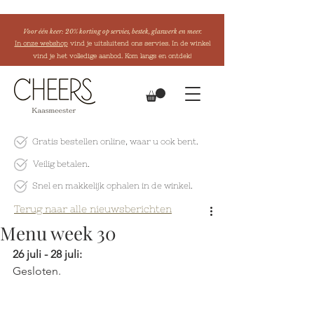
Voor één keer: 20% korting op servies, bestek, glaswerk en meer.
In onze webshop
vind je uitsluitend ons servies. In de winkel
vind je het volledige aanbod. Kom langs en ontdek!
Gratis bestellen online
, waar u ook bent.
Veilig betalen.
Snel en makkelijk
ophalen in de winkel.
Terug naar alle nieuwsberichten
Menu week 30
26 juli - 28 juli:
Gesloten.