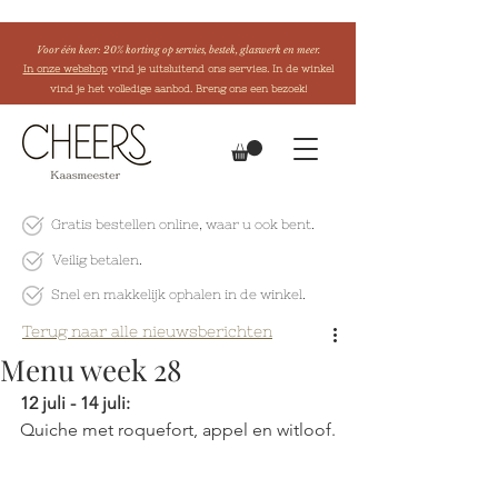
Voor één keer: 20% korting op servies, bestek, glaswerk en meer.
In onze webshop
vind je uitsluitend ons servies. In de winkel
vind je het volledige aanbod. Breng ons een bezoek!
Gratis bestellen online
, waar u ook bent.
Veilig betalen.
Snel en makkelijk
ophalen in de winkel.
Terug naar alle nieuwsberichten
Menu week 28
12 juli - 14 juli:
Quiche met roquefort, appel en witloof.