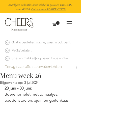
Jaarlijkse vakantie: onze winkel is gesloten van 15/07
t.e.m. 05/08.
Ontdek onze ZOMERACTIE!
Gratis bestellen online
, waar u ook bent.
Veilig betalen.
Snel en makkelijk
ophalen in de winkel.
Terug naar alle nieuwsberichten
Menu week 26
Bijgewerkt op:
3 jul 2024
28 juni - 30 juni:
Boerenomelet met tomaatjes, 
paddenstoelen, ajuin en geitenkaas.