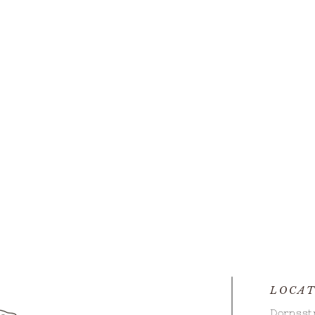
LOCAT
Menu
Dorpsst