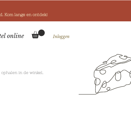
od. Kom langs en ontdek!
tel online
Inloggen
k
ophalen in de winkel.