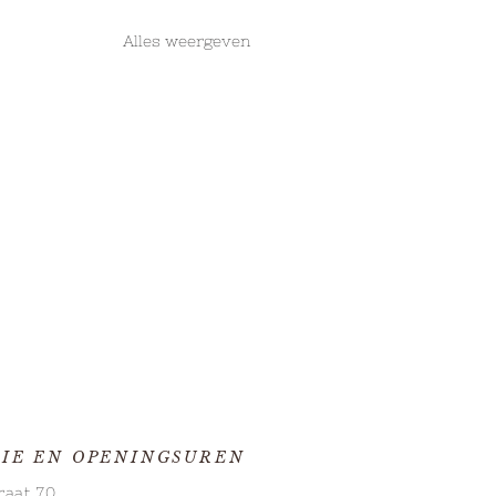
Alles weergeven
IE EN OPENINGSUREN
 week 47
raat 70