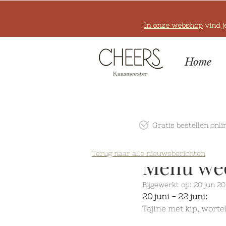
In onze webshop
vind j
Home
Gratis bestellen onli
Terug naar alle nieuwsberichten
Menu wee
Bijgewerkt op:
20 jun 2
20 juni - 22 juni:
Tajine met kip, worte