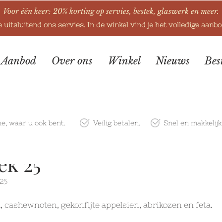
Voor één keer: 20% korting op servies, bestek, glaswerk en meer.
e uitsluitend ons servies. In de winkel vind je het volledige aanb
Aanbod
Over ons
Winkel
Nieuws
Bes
ne
, waar u ook bent.
Veilig betalen.
Snel en makkelij
k 25
025
l, cashewnoten, gekonfijte appelsien, abrikozen en feta.