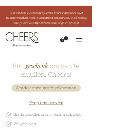
Voor één keer: 20% korting op servies, bestek, glaswerk en meer.
In onze webshop
vind je uitsluitend ons servies. In de winkel
vind je het volledige aanbod. Kom langs en ontdek!
geschenk
Een
om van te
smullen, Cheers!
Ontdek onze geschenkbonnen
Koop ons servies
Gratis bestellen online
, waar u ook bent.
Veilig betalen.